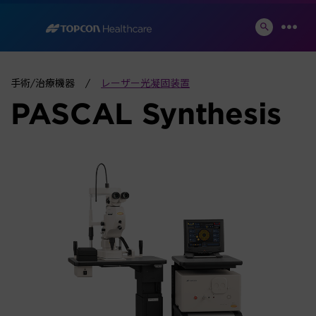
Skip
to
検
メ
索
content
ニ
切
ュ
り
ー
手術/治療機器
レーザー光凝固装置
替
え
PASCAL Synthesis