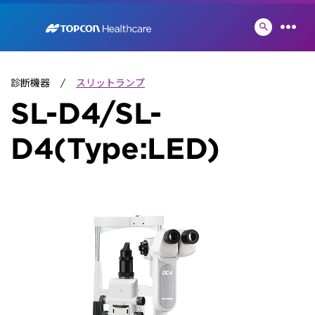
Skip
to
検
メ
索
content
ニ
切
ュ
り
ー
診断機器
スリットランプ
替
え
SL-D4/SL-
D4(Type:LED)