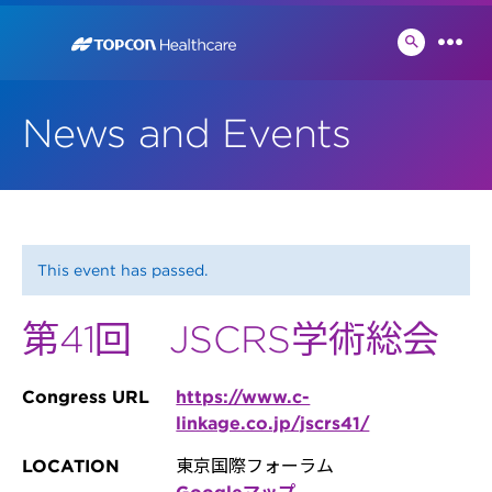
Skip
to
検
メ
索
content
ニ
切
ュ
り
News and Events
ー
替
え
This event has passed.
第41回 JSCRS学術総会
Congress URL
https://www.c-
linkage.co.jp/jscrs41/
LOCATION
東京国際フォーラム