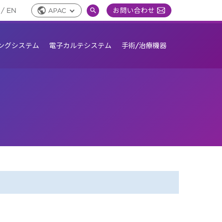
/
EN
お問い合わせ
APAC
Global
検
Toggle
索
切
り
ングシステム
電子カルテシステム
手術/治療機器
替
え