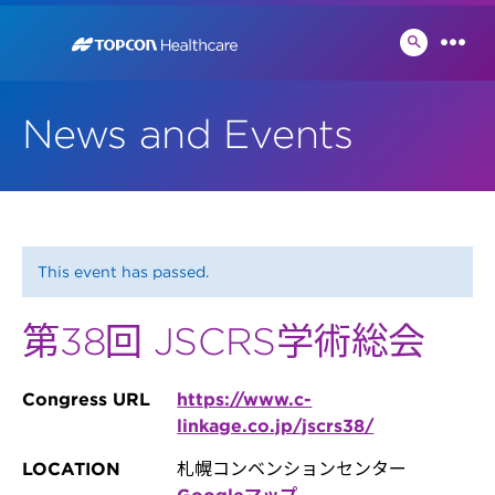
Skip
to
検
メ
索
content
ニ
切
ュ
り
News and Events
ー
替
え
This event has passed.
第38回 JSCRS学術総会
Congress URL
https://www.c-
linkage.co.jp/jscrs38/
LOCATION
札幌コンベンションセンター