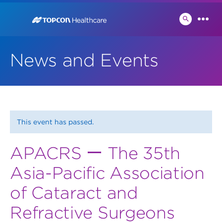
Skip
to
検
メ
索
content
ニ
切
ュ
り
News and Events
ー
替
え
This event has passed.
APACRS ー The 35th
Asia-Pacific Association
of Cataract and
Refractive Surgeons